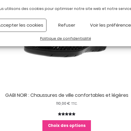
us utilisons des cookies pour optimiser notre site web et notre service
ccepter les cookies
Refuser
Voir les préférenc
Politique de confidentialité
GABI NOIR : Chaussures de ville confortables et légères
110,00
€
T.T.C.
Noté
1
5.00
sur 5
Choix des options
basé sur