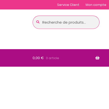
Service Client
Mon compte
Recherche
Recherche
pour :
0,00
€
0 article