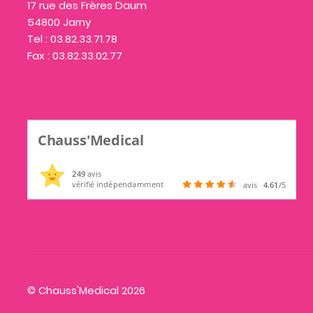
17 rue des Frères Daum
54800 Jarny
Tel : 03.82.33.71.78
Fax : 03.82.33.02.77
Chauss'Medical
249
avis
vérifié indépendamment
avis
4.61
/5
© Chauss'Medical 2026