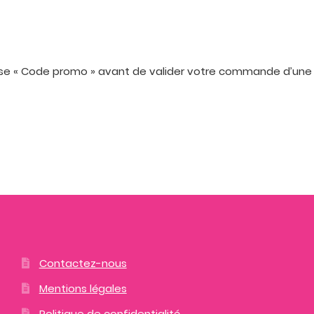
notation
client
ase « Code promo » avant de valider votre commande d’une
Contactez-nous
Mentions légales
Politique de confidentialité