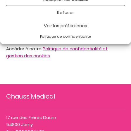
Refuser
Politique de confidentialité
Voir les préférences
et cookies
Politique de confidentialité
Accéder à notre
Politique de confidentialité et
gestion des cookies
.
Chauss’Medical
17 rue des Frères Daum
54800 Jarny