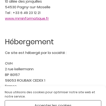
10 allée des jonquilles
54530 Pagny-sur-Moselle
Tel : +33 6 49 23 12 21
www.mminformatique.fr
Hébergement
Ce site est hébergé par la société :
OVH
2 rue kellermann
BP 80157
59053 ROUBAIX CEDEX 1
France
Nous utilisons des cookies pour optimiser notre site web et
notre service.
Pour contacter l’hébergeur, rendez-vous à l’adresse
https://www.ovh.com/fr/support/
Accepter les cookies