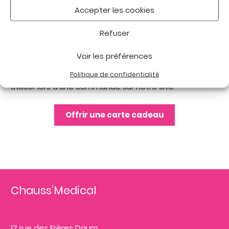
Accepter les cookies
Refuser
Voir les préférences
Envoyée par e-mail au destinataire de votre choix, la
carte cadeau se présente sous forme de code à
Politique de confidentialité
utiliser lors d’une commande sur notre site.
Offrir une carte cadeau
Chauss’Medical
17 rue des Frères Daum