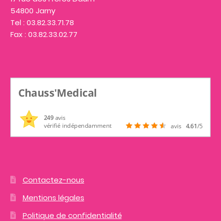
54800 Jarny
Tel : 03.82.33.71.78
Fax : 03.82.33.02.77
Chauss'Medical
249
avis
vérifié indépendamment
avis
4.61
/5
Contactez-nous
Mentions légales
Politique de confidentialité