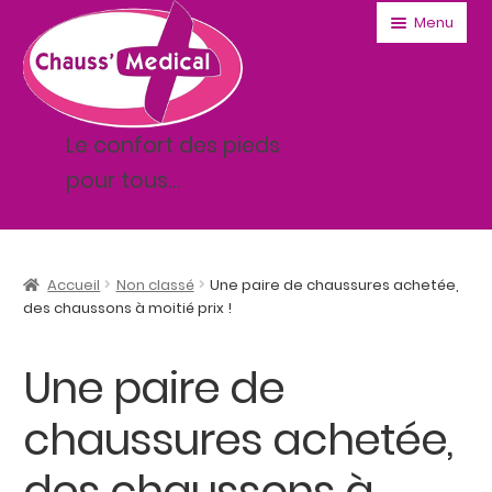
Aller
Aller
Menu
à
au
la
contenu
navigation
Le confort des pieds
pour tous…
Accueil
Accueil
Non classé
Une paire de chaussures achetée,
Ouvrir
des chaussons à moitié prix !
Femme
le
menu
Ouvrir
Toutes les paires Homme
Une paire de
enfant
le
menu
Ouvrir
chaussures achetée,
Milieu médical
enfant
le
menu
des chaussons à
Accessoires