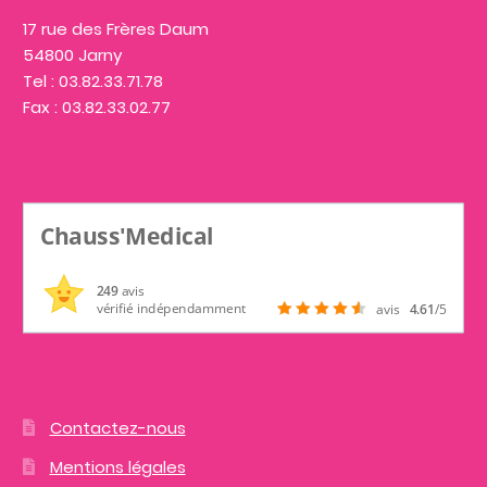
17 rue des Frères Daum
54800 Jarny
Tel : 03.82.33.71.78
Fax : 03.82.33.02.77
Chauss'Medical
249
avis
vérifié indépendamment
avis
4.61
/5
Contactez-nous
Mentions légales