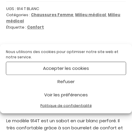
T
BLANC
UGS :
914 T BLANC
Catégories :
Chaussures Femme
,
Milieu médical
,
Milieu
:
médical
Sabots
Étiquette :
Confort
infirmières
Nous utilisons des cookies pour optimiser notre site web et
Description
notre service.
Accepter les cookies
Informations complémentaires
Refuser
Avis (0)
Voir les préférences
Description
Politique de confidentialité
Le modèle 914T est un sabot en cuir blanc perforé. Il
très confortable grâce à son bourrelet de confort et