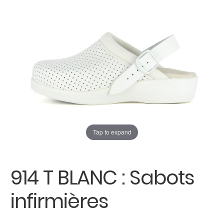
enfant
Carte cadeau
Tap to expand
914 T BLANC : Sabots
infirmières