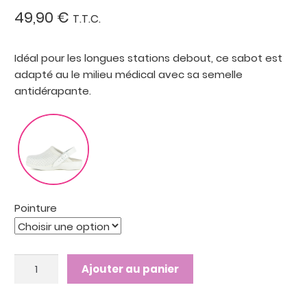
49,90
€
T.T.C.
Idéal pour les longues stations debout, ce sabot est
adapté au le milieu médical avec sa semelle
antidérapante.
Pointure
quantité
Ajouter au panier
de
914