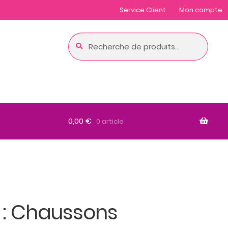
Service Client
Mon compte
Recherche
Recherche
pour :
0,00
€
0 article
: Chaussons