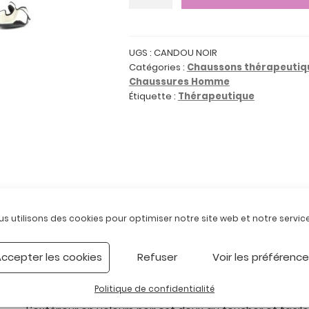
de
CANDOU
NOIR
:
UGS :
CANDOU NOIR
Catégories :
Chaussons thérapeutiq
Chaussons
Chaussures Homme
thérapeutiques
Étiquette :
Thérapeutique
Description
us utilisons des cookies pour optimiser notre site web et notre service
Les chaussons ajourés CANDOU sont légers et conforta
ccepter les cookies
Refuser
Voir les préférenc
Leur fermeture par deux bandes auto-agrippantes vous
La semelle intérieure amovible en Viscolatex à mémoir
Politique de confidentialité
de la journée.