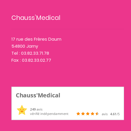
Chauss’Medical
17 rue des Frères Daum
54800 Jarny
Tel : 03.82.33.71.78
Fax : 03.82.33.02.77
Chauss'Medical
249
avis
vérifié indépendamment
avis
4.61
/5