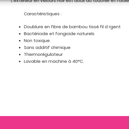
L’extérieur en velours noir est doux au toucher et facile
Caractéristiques :
Doublure en fibre de bambou tissé fil d rgent
Bactéricide et fongicide naturels
Non toxique
Sans additif chimique
Thermorégulateur
Lavable en machine à 40°C.