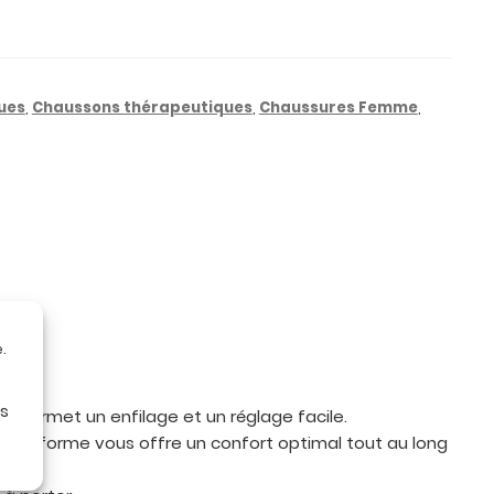
ues
,
Chaussons thérapeutiques
,
Chaussures Femme
,
.
bles.
es
 permet un enfilage et un réglage facile.
e de forme vous offre un confort optimal tout au long