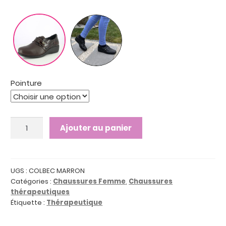
Pointure
quantité
Ajouter au panier
de
COLBEC
MARRON
:
UGS :
COLBEC MARRON
Catégories :
Chaussures Femme
,
Chaussures
Chaussures
thérapeutiques
de
Étiquette :
Thérapeutique
ville
fermées,