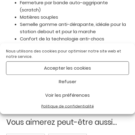
Fermeture par bande auto-aggripante
(scratch)
Matières souples
Semelle gomme anti-dérapante, idéale pour la
station debout et pour la marche
Confort de la technologie anti-chocs
Adaptée aux pieds diabétiques et rhumatoïdes
Nous utilisons des cookies pour optimiser notre site web et
Semelle intérieure amovible à mémoire de
notre service.
forme
Accepter les cookies
Les matériaux soigneusement sélectionnés et le duo
Refuser
de cuirs marrons assortis font de ces chaussures de
ville un modèle délicat et féminin. Vous aussi, tombez
Voir les préférences
pour le doux cuir à écailles brillantes et les belles
finitions de COLBEC MARRON.
Politique de confidentialité
Vous aimerez peut-être aussi…