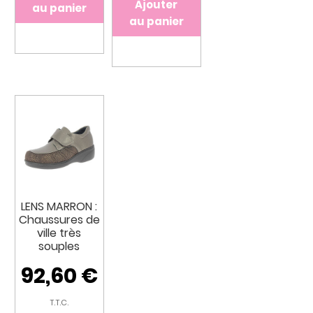
Ajouter
au panier
au panier
LENS MARRON :
Chaussures de
ville très
souples
92,60
€
T.T.C.