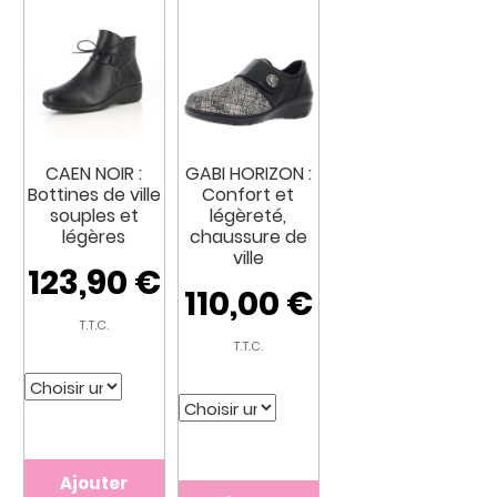
CAEN NOIR :
GABI HORIZON :
Bottines de ville
Confort et
souples et
légèreté,
légères
chaussure de
ville
123,90
€
110,00
€
T.T.C.
T.T.C.
Ajouter