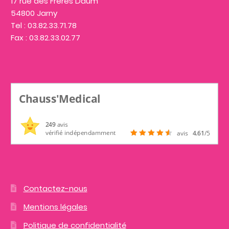
17 rue des Frères Daum
54800 Jarny
Tel : 03.82.33.71.78
Fax : 03.82.33.02.77
Chauss'Medical
249
avis
vérifié indépendamment
avis
4.61
/5
Contactez-nous
Mentions légales
Politique de confidentialité