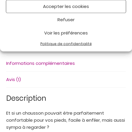
ARGENT
UGS :
LUCIE ELASTIQUE ARGENT
Accepter les cookies
Catégories :
Chaussons
,
Chaussons thérapeutiques
,
:
Chaussures Femme
Chaussons
Refuser
Étiquette :
Thérapeutique
adaptés
à
Voir les préférences
vos
pieds
Politique de confidentialité
Description
Informations complémentaires
Avis (1)
Description
Et si un chausson pouvait être parfaitement
confortable pour vos pieds, facile à enfiler, mais aussi
sympa à regarder ?