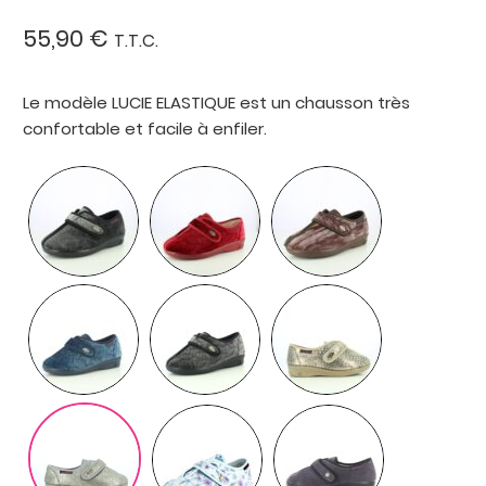
sur 5 basé
55,90
€
T.T.C.
sur
notation
client
Le modèle LUCIE ELASTIQUE est un chausson très
confortable et facile à enfiler.