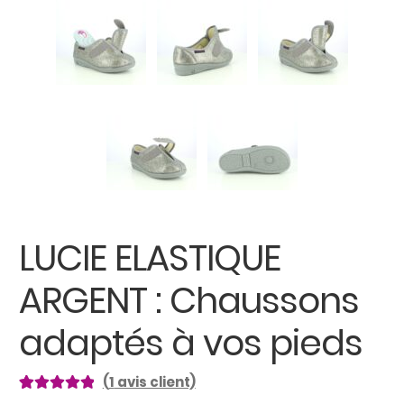
LUCIE ELASTIQUE
ARGENT : Chaussons
adaptés à vos pieds
(
1
avis client)
Noté
1
5.00