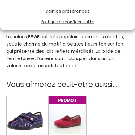
forme
peut être remplacée par votre semelle
orthopédique habituelle.
Voir les préférences
Politique de confidentialité
Lavable à 40°C
pour un entretien facile.
Le coloris BEIGE est très populaire parmi nos clientes,
sous le charme du motif à petites fleurs ton sur ton,
qui présente des jolis reflets métallisés. La bride de
fermeture et l’arrière sont fabriqués dans un joli
velours beige assorti tout doux.
Vous aimerez peut-être aussi…
PROMO !