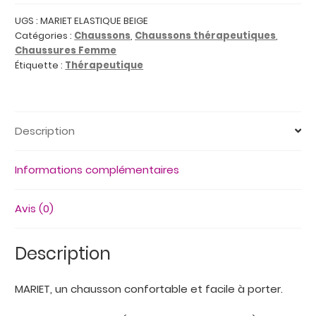
ELASTIQUE
BEIGE
UGS :
MARIET ELASTIQUE BEIGE
Catégories :
Chaussons
,
Chaussons thérapeutiques
,
:
Chaussures Femme
Chaussons
Étiquette :
Thérapeutique
confort
et
souplesse
Description
Informations complémentaires
Avis (0)
Description
MARIET, un chausson confortable et facile à porter.