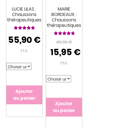
LUCIE LILAS :
MARIE
Chaussons
BORDEAUX :
thérapeutiques
Chaussons
thérapeutiques
Note
5.00
sur
55,90
€
Note
5.00
sur
5
49,90
€
5
Le
Le
15,95
€
T.T.C.
prix
prix
initial
actuel
T.T.C.
était :
est :
49,90 €.
15,95 €.
Ajouter
au panier
Ajouter
au panier