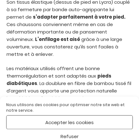
Son tissus élastique (dessus de pied en Lycra) couplé
à sa fermeture par bande auto-agrippante lui
permet de
s’adapter parfaitement à votre pied.
Ces chaussons conviennent même en cas de
déformation importante ou de pansement
volumineux.
L’enfilage est aisé
grâce à une large
ouverture, vous constaterez qu’ils sont faciles à
mettre et à enlever.
Les matériaux utilisés offrent une bonne
thermorégulation et sont adaptés aux
pieds
diabétiques
. La doublure en fibre de bambou tissé fil
d’argent vous apporte une protection naturelle
bactéricide et fongicide, non toxique.
Nous utilisons des cookies pour optimiser notre site web et
notre service.
Ils bénéficient de la
technologie Sanitized®
,
garantie de protection et d’hygiène.
Accepter les cookies
La
semelle intérieure amovible
à mémoire de
Refuser