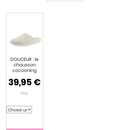
DOUCEUR : le
chausson
cocooning
39,95
€
T.T.C.