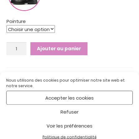
Pointure
quantité
Ajouter au panier
de
MARTIN
NOIR
:
UGS :
MARTIN NOIR
Nous utilisons des cookies pour optimiser notre site web et
Catégories :
Chaussures Homme
,
Chaussures
Chaussures
notre service.
thérapeutiques
thérapeutiques
Étiquette :
Thérapeutique
Accepter les cookies
Refuser
Description
Voir les préférences
Politique de confidentialité