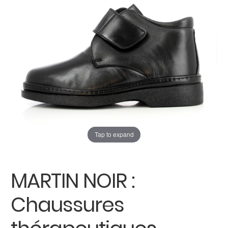
enfant
Carte cadeau
Tap to expand
MARTIN NOIR :
Chaussures