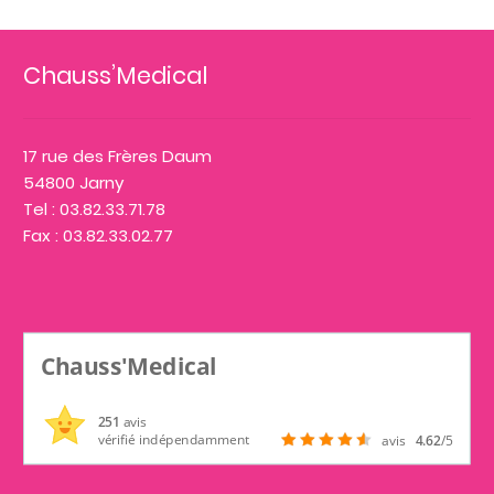
Chauss’Medical
17 rue des Frères Daum
54800 Jarny
Tel : 03.82.33.71.78
Fax : 03.82.33.02.77
Chauss'Medical
251
avis
vérifié indépendamment
avis
4.62
/5