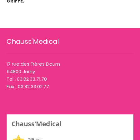
GRIFFE.
Chauss’Medical
17 rue des Frères Daum
54800 Jarny
Tel : 03.82.33.71.78
Fax : 03.82.33.02.77
Chauss'Medical
249
avis