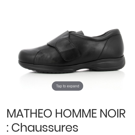
enfant
Carte cadeau
Tap to expand
MATHEO HOMME NOIR
: Chaussures