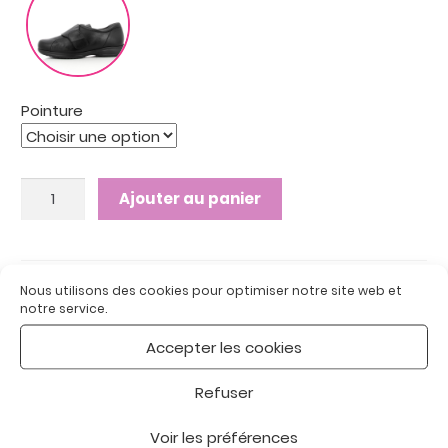
Pointure
quantité
Ajouter au panier
de
MATHEO
HOMME
NOIR
UGS :
MATHEO HOMME NOIR
Nous utilisons des cookies pour optimiser notre site web et
Catégories :
Chaussures Homme
,
Chaussures
:
notre service.
thérapeutiques
Chaussures
Accepter les cookies
Étiquette :
Thérapeutique
thérapeutiques
Refuser
Voir les préférences
Description