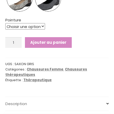
Pointure
quantité
Ajouter au panier
de
SAXON
GRIS
:
UGS :
SAXON GRIS
Catégories :
Chaussures Femme
,
Chaussures
Ballerines
thérapeutiques
souples
Étiquette :
Thérapeutique
et
confortables
Description