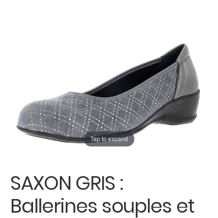
enfant
Carte cadeau
Tap to expand
SAXON GRIS :
Ballerines souples et