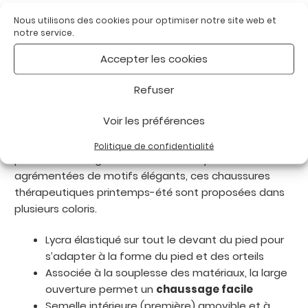
Informations complémentaires
Nous utilisons des cookies pour optimiser notre site web et
notre service.
Avis (0)
Accepter les cookies
Description
Refuser
Voir les préférences
Soupes et tendances, les ballerines SAXON sont
conçues spécialement pour les pieds ne permettant
Politique de confidentialité
pas un chaussage normal. En cuir et lycra
agrémentées de motifs élégants, ces chaussures
thérapeutiques printemps-été sont proposées dans
plusieurs coloris.
Lycra élastiqué sur tout le devant du pied pour
s’adapter à la forme du pied et des orteils
Associée à la souplesse des matériaux, la large
ouverture permet un
chaussage facile
Semelle intérieure (première) amovible et à