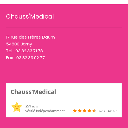
Chauss’Medical
17 rue des Frères Daum
54800 Jarny
Tel : 03.82.33.71.78
Fax : 03.82.33.02.77
Chauss'Medical
251
avis
vérifié indépendamment
avis
4.62
/5