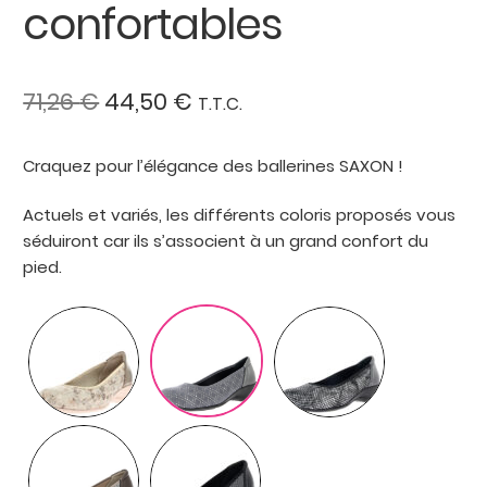
confortables
Le
Le
71,26
€
44,50
€
T.T.C.
prix
prix
Craquez pour l’élégance des ballerines SAXON !
initial
actuel
était :
est :
Actuels et variés, les différents coloris proposés vous
séduiront car ils s’associent à un grand confort du
71,26 €.
44,50 €.
pied.