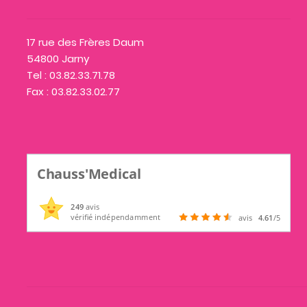
17 rue des Frères Daum
54800 Jarny
Tel : 03.82.33.71.78
Fax : 03.82.33.02.77
Chauss'Medical
249
avis
vérifié indépendamment
avis
4.61
/5