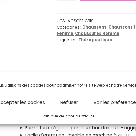
VOSGES
GRIS
:
UGS :
VOSGES GRIS
Catégories :
Chaussons
,
Chaussons 
Chaussons
Femme
,
Chaussures Homme
confortables,
Étiquette :
Thérapeutique
enfilage
facile
Description
us utilisons des cookies pour optimiser notre site web et notre service
Les chaussons VOSGES offrent un très grand confort à 
ccepter les cookies
Refuser
Voir les préférenc
Très doux au toucher, ils présentent un joli velours au m
Politique de confidentialité
Enfilage aisé grâce à une très grande ouverture
Fermeture réglable par deux bandes auto-aggr
Facile d’entretien : lavable en machine à 40°C