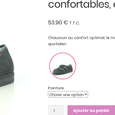
confortables, 
53,90
€
T.T.C.
Chausson au confort optimal, le m
quotidien.
Pointure
quantité
Ajouter au panier
de