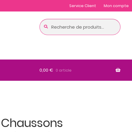
Service Client
Mon compte
Recherche
Recherche
pour :
0,00
€
0 article
: Chaussons