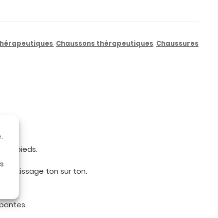
thérapeutiques
,
Chaussons thérapeutiques
,
Chaussures
.
vos pieds.
es
otif tissage ton sur ton.
ipantes