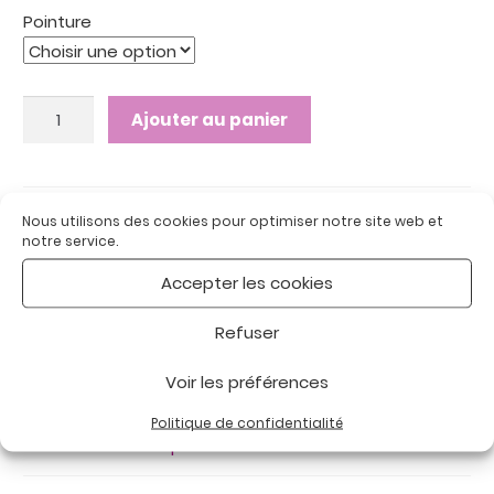
Pointure
quantité
Ajouter au panier
de
LYON
NOIR
COMETE
UGS :
LYON NOIR COMETE
Nous utilisons des cookies pour optimiser notre site web et
Catégories :
Chaussures Femme
,
Chaussures
:
notre service.
thérapeutiques
Chaussures
Accepter les cookies
Étiquette :
Thérapeutique
thérapeutiques
Refuser
Voir les préférences
Description
Politique de confidentialité
Informations complémentaires