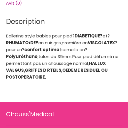
Avis (0)
Description
Ballerine style babies pour pied?
DIABETIQUE?
et?
RHUMATOïDE?
en cuir gris,première en
VISCOLATEX
?
pour un?
confort optimal
,semelle en?
Polyuréthane
,talon de 35mm.Pour pied déformé ne
permettant pas un chaussage normal,
HALLUX
VALGUS,GRIFFES D RTEILS,OEDEME RESIDUEL OU
POSTOPERATOIRE.
Chauss’Medical