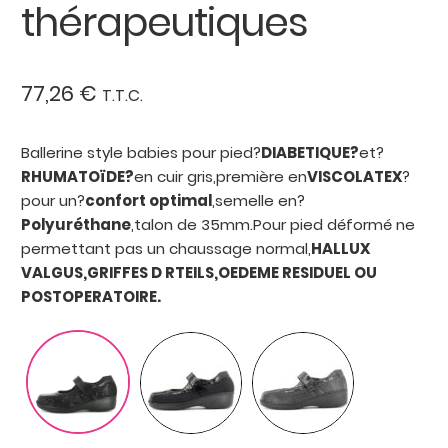
thérapeutiques
77,26
€
T.T.C.
Ballerine style babies pour pied?
DIABETIQUE?
et?
RHUMATOïDE?
en cuir gris,première en
VISCOLATEX
?
pour un?
confort optimal
,semelle en?
Polyuréthane
,talon de 35mm.Pour pied déformé ne
permettant pas un chaussage normal,
HALLUX
VALGUS,GRIFFES D RTEILS,OEDEME RESIDUEL OU
POSTOPERATOIRE.