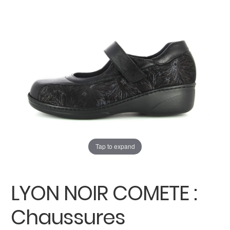
enfant
Carte cadeau
Tap to expand
LYON NOIR COMETE :
Chaussures