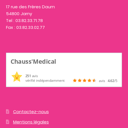
17 rue des Frères Daum
54800 Jarny
Tel : 03.82.33.71.78
Fax : 03.82.33.02.77
Chauss'Medical
251
avis
vérifié indépendamment
avis
4.62
/5
Contactez-nous
Mentions légales